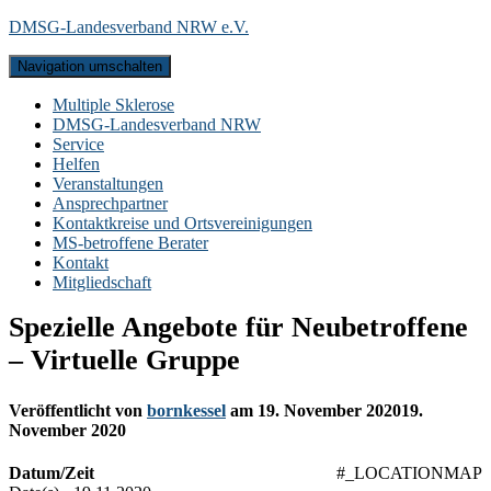
DMSG-Landesverband NRW e.V.
Navigation umschalten
Multiple Sklerose
DMSG-Landesverband NRW
Service
Helfen
Veranstaltungen
Ansprechpartner
Kontaktkreise und Ortsvereinigungen
MS-betroffene Berater
Kontakt
Mitgliedschaft
Spezielle Angebote für Neubetroffene
– Virtuelle Gruppe
Veröffentlicht von
bornkessel
am
19. November 2020
19.
November 2020
Datum/Zeit
#_LOCATIONMAP